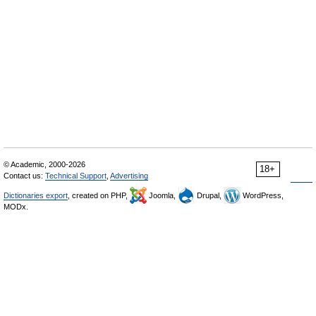
© Academic, 2000-2026
18+
Contact us:
Technical Support
,
Advertising
Dictionaries export
, created on PHP,
Joomla,
Drupal,
WordPress,
MODx.